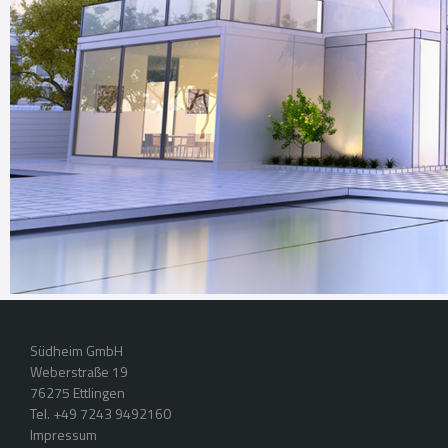
Südheim GmbH
Weberstraße 19
76275 Ettlingen
Tel. +49 7243 9492160
Impressum